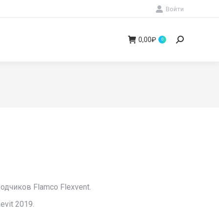
Войти
0,00
₽
Поиск:
0
альная
ущая
:
ла
₽.
дчиков Flamco Flexvent.
vit 2019.