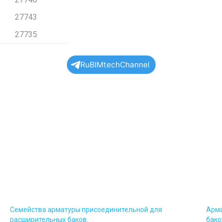
27743
27735
RuBIMtechChannel
Семейства арматуры присоединительной для
Арма
расширительных баков.
бако