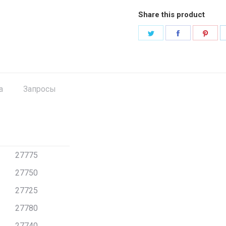
Share this product
Поделиться
Поделитьс
Под
в
в
в
Twitter
Facebook
Pint
а
Запросы
27775
27750
27725
27780
27740