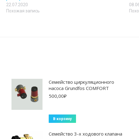
22.07.2020
08.0
Похожая запись
Похо
Cемейство циркуляционного
насоса Grundfos COMFORT
500,00
₽
В корзину
Семейство 3-х ходового клапана