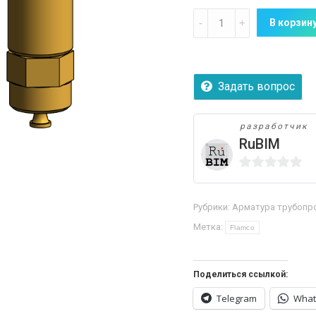
Количество
В корзин
Семейство
воздухоотводчиков
Flamco
Задать вопрос
Flexvent.
разработчик
RuBIM
0
из
Рубрики:
Арматура трубопр
5
Метка:
Flamco
Поделиться ссылкой:
Telegram
What