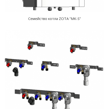
Семейство котла ZOTA ”МК-S”