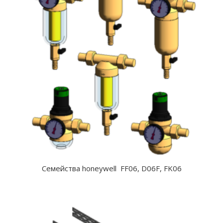
Семейства honeywell FF06, D06F, FK06