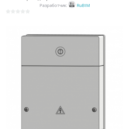
Разработчик:
RuBIM
0
из
5