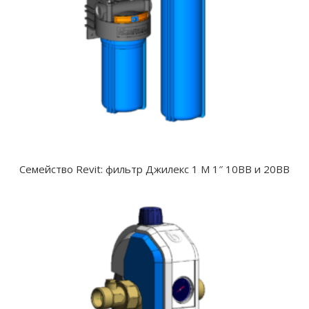
Семейство Revit: фильтр Джилекс 1 М 1″ 10ВВ и 20ВВ