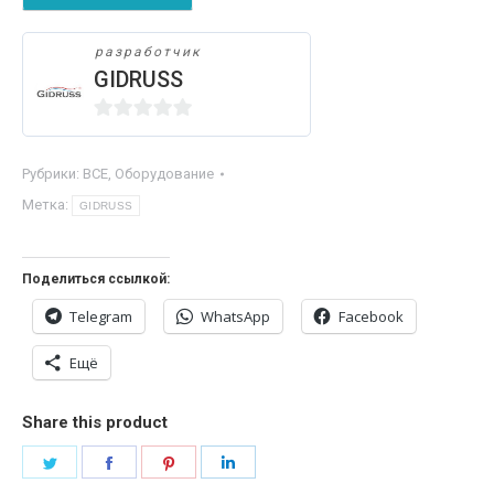
кВт.
разработчик
GIDRUSS
0
из
Рубрики:
ВСЕ
,
Оборудование
5
Метка:
GIDRUSS
Поделиться ссылкой:
Telegram
WhatsApp
Facebook
Ещё
Share this product
Поделиться
Поделиться
Поделиться
Поделиться