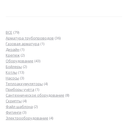
79
ВСЕ
79
товаров
36
Арматура трубопроводов
36
1
товаров
Газовая арматура
1
1
товар
Дизайн
1
товар
2
Крепеж
2
товара
43
Оборудование
43
2
товара
Бойлеры
2
13
товара
Котлы
13
товаров
3
Насосы
3
товара
4
Теплоаккумуляторы
4
1
товара
Приборы учёта
1
товар
8
Сантехническое оборудование
8
4
товаров
Скрипты
4
товара
2
Файл шаблона
2
3
товара
Фитинги
3
товара
4
Электрооборудование
4
товара