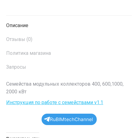
в
в
в
в
Twitter
Facebook
Pinterest
LinkedIn
Описание
Отзывы (0)
Политика магазина
Запросы
Семейства модульных коллекторов 400, 600,1000,
2000 кВт
Инструкция по работе с семействами v1.1
RuBIMtechChannel