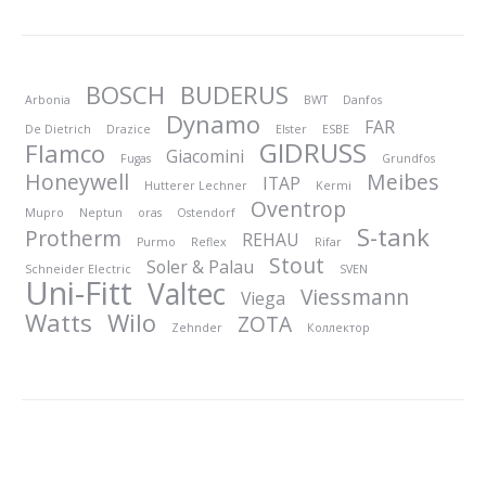
BOSCH
BUDERUS
Arbonia
BWT
Danfos
Dynamo
FAR
De Dietrich
Drazice
Elster
ESBE
GIDRUSS
Flamco
Giacomini
Fugas
Grundfos
Honeywell
Meibes
ITAP
Hutterer Lechner
Kermi
Oventrop
Mupro
Neptun
oras
Ostendorf
S-tank
Protherm
REHAU
Purmo
Reflex
Rifar
Stout
Soler & Palau
Schneider Electric
SVEN
Uni-Fitt
Valtec
Viessmann
Viega
Watts
Wilo
ZOTA
Zehnder
Коллектор