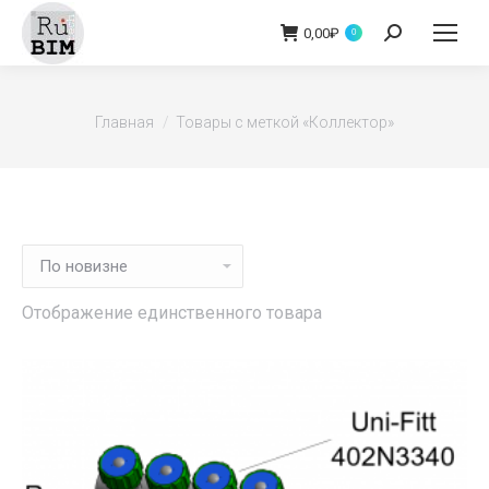
0,00
₽
Поиск:
0
Вы здесь:
Главная
Товары с меткой «Коллектор»
Отображение единственного товара