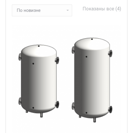
Сорти
Показаны все (4)
самы
неда