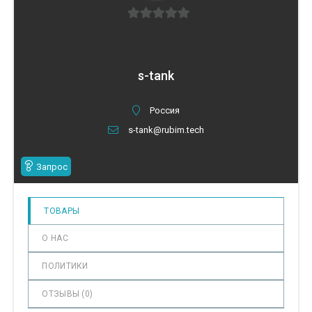
0
из
5
s-tank
Россия
s-tank@rubim.tech
Запрос
ТОВАРЫ
О НАС
ПОЛИТИКИ
ОТЗЫВЫ (
0
)