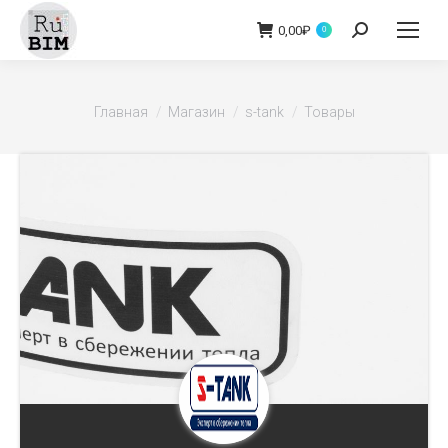
0,00
₽
Поиск:
0
Вы здесь:
Главная
Магазин
s-tank
Товары